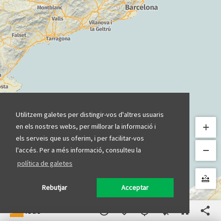
Utilitzem galetes per distingir-vos d'altres usuaris
+
en els nostres webs, per millorar la informació i
els serveis que us oferim, i per facilitar-vos
−
l'accés. Per a més informació, consulteu la
política de galetes
Rebutjar
Acceptar
info_outline
favorite_border
my_location
location_off
home
share