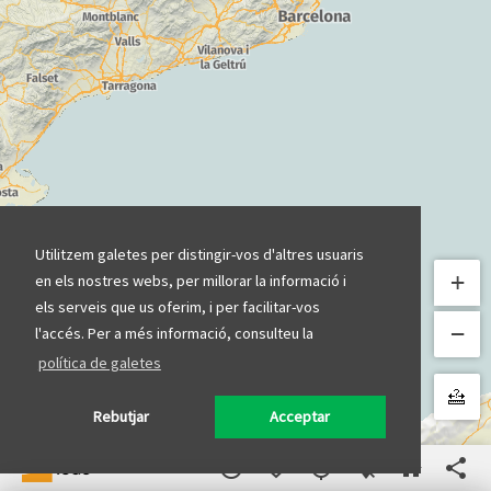
Utilitzem galetes per distingir-vos d'altres usuaris
+
en els nostres webs, per millorar la informació i
els serveis que us oferim, i per facilitar-vos
−
l'accés. Per a més informació, consulteu la
política de galetes
Rebutjar
Acceptar
info_outline
favorite_border
my_location
location_off
home
share